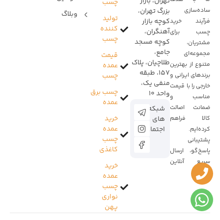
تهران، بازار
چسب
ساده‌سازی
بزرگ تهران،
وبلاگ
تولید
کوچه بازار
فرآیند خرید
کننده
آهنگران،
چسب برای
چسب
کوچه مسجد
مشتریان،
جامع،
مجموعه‌ای
قیمت
طلاچیان، پلاک
متنوع از بهترین
عمده
157، طبقه
برندهای ایرانی و
چسب
منفی یک،
خارجی را با قیمت
چسب برق
واحد 10
مناسب و
عمده
ضمانت اصالت
شبکه
خرید
کالا فراهم
های
عمده
اجتماعی:
کرده‌ایم.
چسب
پشتیبانی
کاغذی
پاسخ‌گو، ارسال
سریع آنلاین
خرید
است.
عمده
چسب
نواری
پهن