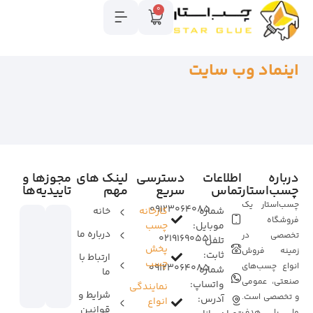
0
اینماد وب سایت
درباره
اطلاعات
دسترسی
لینک های
مجوزها و
چسب‌استار
تماس
سریع
مهم
تاییدیه‌ها
چسب‌استار یک
09123064085
شماره
کارخانه
خانه
فروشگاه
موبایل:
چسب
درباره ما
تخصصی در
02191690551
تلفن
پخش
زمینه فروش
ثابت:
ارتباط با
چسب
انواع چسب‌های
09123064085
شماره
ما
صنعتی، عمومی
واتساپ:
نمایندگی
شرایط و
و تخصصی است.
آدرس:
انواع
قوانین
ما با هدف