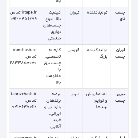
بالا
چسب
تولیدکننده
تهران
کیفیت
irtape.ir تماس:
تاو
بالا، تنوع
09123456279
چسب‌های
نواری
صنعتی
ایران
تولیدکننده
قزوین
کارخانه
iranchasb.co
چسب
بزرگ
تخصصی،
تماس:
چسب برق
02833850000
با
مقاومت
بالا
تبریز
عمده‌فروش
تبریز
عرضه
tabrizchasb.ir
چسب
و توزیع
برندهای
تماس:
برندها
وارداتی و
04136370112
ایرانی،
خرید
آنلاین