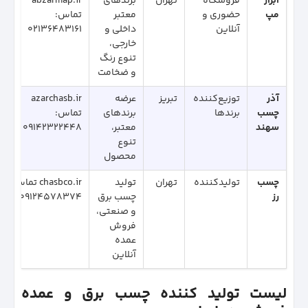
ابزار
فروشگاه
تهران
برندهای
abzarmap.ir
مپ
حضوری و
معتبر
تماس:
آنلاین
داخلی و
02136483161
خارجی،
تنوع رنگ
و ضخامت
آذر
توزیع‌کننده
تبریز
عرضه
azarchasb.ir
چسب
برندها
برندهای
تماس:
سهند
معتبر،
09142322448
تنوع
محصول
چسب
تولیدکننده
تهران
تولید
chasbco.ir تماس:
رز
چسب برق
09124578374
و صنعتی،
فروش
عمده
آنلاین
لیست تولید کننده چسب برق و عمده