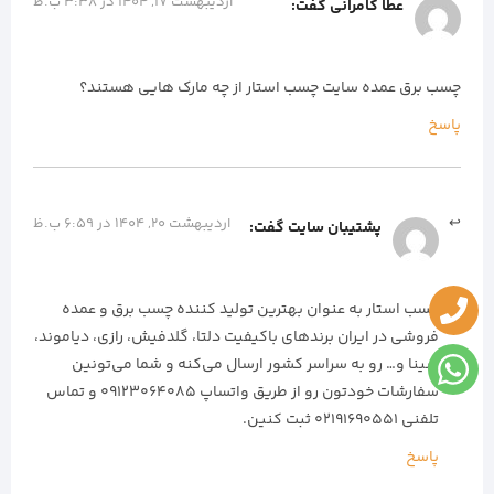
اردیبهشت 17, 1404 در 3:38 ب.ظ
عطا کامرانی
گفت:
چسب برق عمده سایت چسب استار از چه مارک هایی هستند؟
پاسخ
اردیبهشت 20, 1404 در 6:59 ب.ظ
پشتیبان سایت
گفت:
چسب استار به عنوان بهترین تولید کننده چسب برق و عمده
فروشی در ایران برندهای باکیفیت دلتا، گلدفیش، رازی، دیاموند،
سینا و… رو به سراسر کشور ارسال می‌کنه و شما می‌تونین
سفارشات خودتون رو از طریق واتساپ 09123064085 و تماس
تلفنی ۰۲۱۹۱۶۹۰۵۵۱ ثبت کنین.
پاسخ