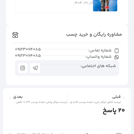
آذر 28, 1404
مشاوره رایگان و خرید چسب
09123064085
شماره تماس:
09123064085
شماره واتساپ:
شبکه های اجتماعی:
قبلی
بعدی
لیست کامل مراکز خرید عمده چسب کاغذی + (شماره و آدرس)
لیست مراکز پخش عمده چسب ۱۲۳ + (تلفن و آدرس نمایندگی فروش چسب ۱۲۳)
20 پاسخ