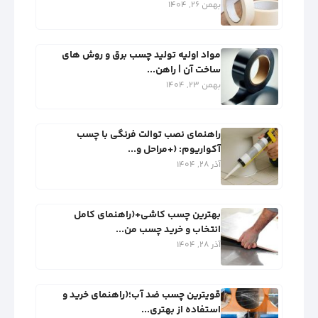
بهمن 26, 1404
مواد اولیه تولید چسب برق و روش‌ های
ساخت آن | راهن...
بهمن 23, 1404
راهنمای نصب توالت فرنگی با چسب
آکواریوم: (+مراحل و...
آذر 28, 1404
بهترین چسب کاشی+(راهنمای کامل
انتخاب و خرید چسب من...
آذر 28, 1404
قویترین چسب ضد آب؛(راهنمای خرید و
استفاده از بهتری...