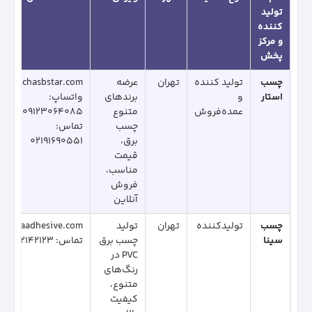
تولید
کننده
و مرکز
پخش
چسب
تولید کننده
تهران
عرضه
chasbstar.com
استار
و
برندهای
واتساپ:
عمده‌فروش
متنوع
09123064085
چسب
تماس:
برق،
02191690551
قیمت
مناسب،
فروش
آنلاین
چسب
تولیدکننده
تهران
تولید
sinaadhesive.com
سینا
چسب برق
تماس: 02142123
PVC در
رنگ‌های
متنوع،
کیفیت