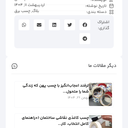
اردیبهشت 11, 1404
تاریخ نوشته:
بلاگ
,
چسب برق
دسته بندی:
اشتراک
گذاری:
دیگر مقالات ما
ترفند اعجاب‌انگیز با چسب پهن که زندگی
شما را متحول...
بهمن 26, 1404
چسب کاغذی نقاشی ساختمان (+راهنمای
کامل انتخاب، کار...