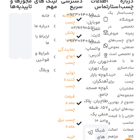
درباره
اطلاعات
دسترسی
لینک های
مجوزها و
چسب‌استار
تماس
سریع
مهم
تاییدیه‌ها
چسب‌استار یک
09123064085
شماره
کارخانه
خانه
فروشگاه
موبایل:
چسب
درباره ما
تخصصی در
02191690551
تلفن
پخش
زمینه فروش
ثابت:
ارتباط با
چسب
انواع چسب‌های
09123064085
شماره
ما
صنعتی، عمومی
واتساپ:
نمایندگی
شرایط و
و تخصصی است.
آدرس:
انواع
قوانین
ما با هدف
تهران، بازار
چسب
ساده‌سازی
بزرگ تهران،
وبلاگ
تولید
کوچه بازار
فرآیند خرید
کننده
آهنگران،
چسب برای
چسب
کوچه مسجد
مشتریان،
جامع،
مجموعه‌ای
قیمت
طلاچیان، پلاک
متنوع از بهترین
عمده
157، طبقه
برندهای ایرانی و
چسب
منفی یک،
خارجی را با قیمت
چسب برق
واحد 10
مناسب و
عمده
ضمانت اصالت
شبکه
خرید
کالا فراهم
های