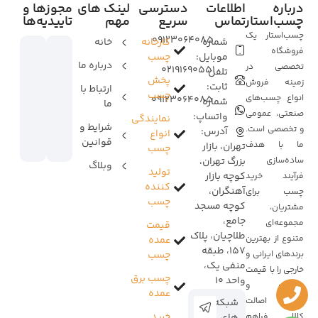
درباره
اطلاعات
دسترسی
لینک های
مجوزها و
چسب‌استار
تماس
سریع
مهم
تاییدیه‌ها
چسب‌استار یک
09123064085
شماره
کارخانه
خانه
فروشگاه
موبایل:
چسب
درباره ما
تخصصی در
02191690551
تلفن
پخش
زمینه فروش
ثابت:
ارتباط با
چسب
انواع چسب‌های
09123064085
شماره
ما
صنعتی، عمومی
واتساپ:
نمایندگی
شرایط و
و تخصصی است.
آدرس:
انواع
قوانین
ما با هدف
تهران، بازار
چسب
ساده‌سازی
بزرگ تهران،
وبلاگ
تولید
کوچه بازار
فرآیند خرید
کننده
آهنگران،
چسب برای
چسب
کوچه مسجد
مشتریان،
جامع،
مجموعه‌ای
قیمت
طلاچیان، پلاک
متنوع از بهترین
عمده
157، طبقه
برندهای ایرانی و
چسب
منفی یک،
خارجی را با قیمت
چسب برق
واحد 10
مناسب و
عمده
ضمانت اصالت
شبکه
خرید
کالا فراهم
های