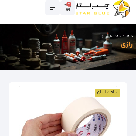
0
خانه
/ برندها / رازی
رازی
ساخت ایران