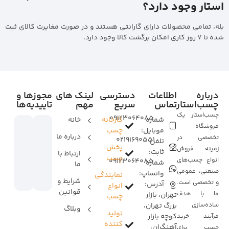
استار وجود دارد؟
بله، تمامی محصولات دارای گارانتی هستند و در صورت مغایرت کالای ثبت
شده تا ۷ روز کاری امکان برگشت کالا وجود دارد.
درباره
اطلاعات
دسترسی
لینک های
مجوزها و
چسب‌استار
تماس
سریع
مهم
تاییدیه‌ها
چسب‌استار یک
09123064085
شماره
کارخانه
خانه
فروشگاه
موبایل:
چسب
درباره ما
تخصصی در
02191690551
تلفن
پخش
زمینه فروش
ثابت:
ارتباط با
چسب
انواع چسب‌های
09123064085
شماره
ما
صنعتی، عمومی
واتساپ:
نمایندگی
شرایط و
و تخصصی است.
آدرس:
انواع
قوانین
ما با هدف
تهران، بازار
چسب
ساده‌سازی
بزرگ تهران،
وبلاگ
تولید
کوچه بازار
فرآیند خرید
کننده
آهنگران،
چسب برای