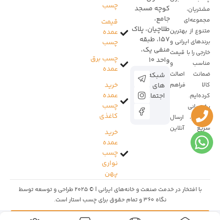
چسب
کوچه مسجد
مشتریان،
جامع،
مجموعه‌ای
قیمت
طلاچیان، پلاک
متنوع از بهترین
عمده
157، طبقه
برندهای ایرانی و
چسب
منفی یک،
خارجی را با قیمت
چسب برق
واحد 10
مناسب و
عمده
ضمانت اصالت
شبکه
خرید
کالا فراهم
های
عمده
اجتماعی:
کرده‌ایم.
چسب
پشتیبانی
کاغذی
پاسخ‌گو، ارسال
سریع آنلاین
خرید
است.
عمده
چسب
نواری
پهن
با افتخار در خدمت صنعت و خانه‌های ایرانی | © 2025 طراحی و توسعه توسط
نگاه 360
و تمام حقوق برای چسب استار است.