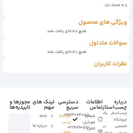
را به همراه دارد.
ویژگی های محصول
هیچ داده‌ای یافت نشد
سوالات متداول
هیچ داده‌ای یافت نشد
نظرات کاربران
درباره
اطلاعات
دسترسی
لینک های
مجوزها و
چسب‌استار
تماس
سریع
مهم
تاییدیه‌ها
چسب‌استار یک
09123064085
شماره
کارخانه
خانه
فروشگاه
موبایل:
چسب
درباره ما
تخصصی در
02191690551
تلفن
پخش
زمینه فروش