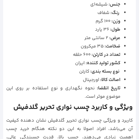
جنس:
شیشه‌ای
رنگ:
شفاف
وزن:
100 گرم
طول:
36 یارد
عرض:
2 سانتی متر
ضخامت:
35 میکرون
تعداد در کارتن:
600 حلقه
كشور توليد كننده:
ایران
نوع بسته بندی:
کارتن
اصالت کالا:
اورجینال
تاریخ انقضا:
نحوه نگهداری و نوع استفاده بر روی این
موضوع موثر است.
ویژگی و کاربرد چسب نواری تحریر گلدفیش
کاربرد و ویژگی چسب نواری تحریر گلدفیش نشان دهنده کیفیت
آن می‌باشد، افراد اصولا به این دو نکته هنگام خرید چسب
اهمیت زیادی می‌دهند، چسب بالا، قدرت چسبندگی عالی،