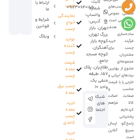
ثابت:
ارتباط با
چسب
انواع چسب‌های
09123064085
شماره
ما
صنعتی، عمومی
واتساپ:
نمایندگی
شرایط و
و تخصصی است.
آدرس:
انواع
قوانین
ما با هدف
تهران، بازار
چسب
ساده‌سازی
بزرگ تهران،
وبلاگ
تولید
کوچه بازار
فرآیند خرید
کننده
آهنگران،
چسب برای
چسب
کوچه مسجد
مشتریان،
جامع،
مجموعه‌ای
قیمت
طلاچیان، پلاک
متنوع از بهترین
عمده
157، طبقه
برندهای ایرانی و
چسب
منفی یک،
خارجی را با قیمت
چسب برق
واحد 10
مناسب و
عمده
ضمانت اصالت
شبکه
خرید
کالا فراهم
های
عمده
اجتماعی:
کرده‌ایم.
چسب
پشتیبانی
کاغذی
پاسخ‌گو، ارسال
سریع آنلاین
خرید
است.
عمده