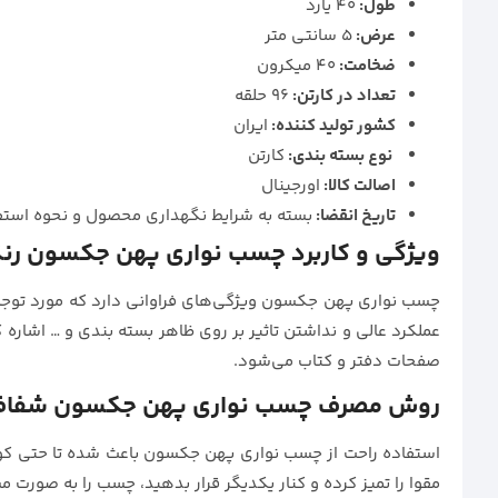
طول:
40 یارد
عرض:
5 سانتی متر
ضخامت:
40 میکرون
تعداد در کارتن:
96 حلقه
كشور توليد كننده:
ایران
نوع بسته بندی:
کارتن
اصالت کالا:
اورجینال
تاریخ انقضا:
بسته به شرایط نگهداری محصول و نحوه استف
ویژگی و کاربرد چسب نواری پهن جکسون ر
چسب نواری پهن جکسون ویژگی‌های فراوانی دارد که مورد توجه قرا
عملکرد عالی و نداشتن تاثیر بر روی ظاهر بسته بندی و … اشاره
صفحات دفتر و کتاب می‌شود.
روش مصرف چسب نواری پهن جکسون شفا
استفاده راحت از چسب نواری پهن جکسون باعث شده تا حتی کودکان 
مقوا را تمیز کرده و کنار یکدیگر قرار بدهید، چسب را به صور