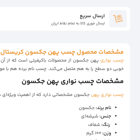
ارسال سریع
ارسال فوری کالا به تمام نقاط ایران
مشخصات محصول چسب پهن جکسون کریستال 5 سانتی‌متر 40 یارد (تعداد در کارتن: 96 حلقه)
چسب نواری
پهن جکسون از محصولات باکیفیتی است که از آن بر
خوبی دو سطح را به هم متصل می‌کند. چسب نام برده هم با موا
مشخصات چسب نواری پهن جکسون
چسب نواری پهن
جکسون مشخصاتی دارد که از اهمیت ویژه‌ای برخ
نام برند:
جکسون
جنس:
شیشه‌ای
رنگ:
شفاف
وزن:
100 گرم