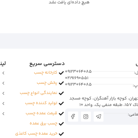
هیچ داده‌ای یافت نشد
دسترسی سریع
لین
09123064085
ل:
کارخانه چسب
02191690551
پخش چسب
09123064085
پ:
نمایندگی انواع چسب
 تهران، کوچه بازار آهنگران، کوچه مسجد
تولید کننده چسب
واحد 10
قیمت عمده چسب
اعی:
چسب برق عمده
خرید عمده چسب کاغذی