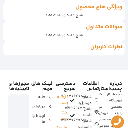
ویژگی های محصول
هیچ داده‌ای یافت نشد
سوالات متداول
هیچ داده‌ای یافت نشد
نظرات کاربران
درباره
اطلاعات
دسترسی
لینک های
مجوزها و
چسب‌استار
تماس
سریع
مهم
تاییدیه‌ها
چسب‌استار یک
09123064085
شماره
کارخانه
خانه
فروشگاه
موبایل:
چسب
درباره ما
تخصصی در
02191690551
تلفن
پخش
زمینه فروش
ثابت:
ارتباط با
چسب
انواع چسب‌های
09123064085
شماره
ما
صنعتی، عمومی
واتساپ:
نمایندگی