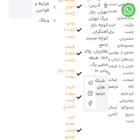
شرایط و
و تخصصی است.
آدرس:
انواع
قوانین
ما با هدف
تهران، بازار
چسب
ساده‌سازی
بزرگ تهران،
وبلاگ
تولید
کوچه بازار
فرآیند خرید
کننده
آهنگران،
چسب برای
چسب
کوچه مسجد
مشتریان،
جامع،
مجموعه‌ای
قیمت
طلاچیان، پلاک
متنوع از بهترین
عمده
157، طبقه
برندهای ایرانی و
چسب
منفی یک،
خارجی را با قیمت
چسب برق
واحد 10
مناسب و
عمده
ضمانت اصالت
شبکه
خرید
کالا فراهم
های
عمده
اجتماعی:
کرده‌ایم.
چسب
پشتیبانی
کاغذی
پاسخ‌گو، ارسال
سریع آنلاین
خرید
است.
عمده
چسب
نواری