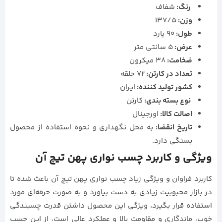
رنگ:
شفاف
وزن:
137/5
طول:
90 یارد
عرض:
5 سانتی متر
ضخامت:
38 میکرون
تعداد در کارتن:
72 حلقه
كشور توليد كننده:
ایران
نوع بسته بندی:
کارتن
اصالت کالا:
اورجینال
تاریخ انقضا:
به محل نگهداری و نحوه استفاده از محصول
بستگی دارد.
ویژگی‌ و کاربرد چسب نواری پهن تیچ آن
کاربرد فراوان و ویژگی زیاد چسب نواری پهن تیچ آن باعث شده تا
در بازار محبوبیت زیادی به دست بیاورد و به صورت حرفه‌ای مورد
استفاده قرار بگیرد، ویژگی این محصول داشتن قدرت چسبندگی
خوب، ماندگاری و مقاومت بالا و عملکرد عالی است، از این چسب