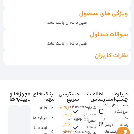
ویژگی های محصول
هیچ داده‌ای یافت نشد
سوالات متداول
هیچ داده‌ای یافت نشد
نظرات کاربران
درباره
اطلاعات
دسترسی
لینک های
مجوزها و
چسب‌استار
تماس
سریع
مهم
تاییدیه‌ها
چسب‌استار یک
09123064085
شماره
کارخانه
خانه
فروشگاه
موبایل:
چسب
درباره ما
تخصصی در
02191690551
تلفن
پخش
زمینه فروش
ثابت:
ارتباط با
چسب
انواع چسب‌های
09123064085
شماره