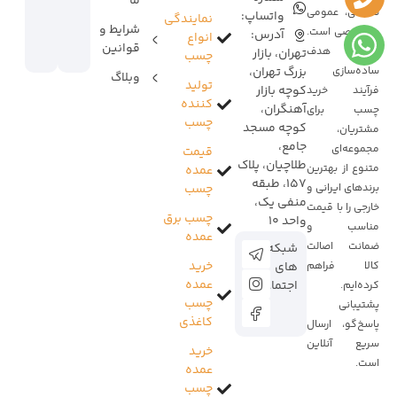
ما
صنعتی، عمومی
واتساپ:
نمایندگی
شرایط و
و تخصصی است.
آدرس:
انواع
قوانین
ما با هدف
تهران، بازار
چسب
ساده‌سازی
بزرگ تهران،
وبلاگ
تولید
کوچه بازار
فرآیند خرید
کننده
آهنگران،
چسب برای
چسب
کوچه مسجد
مشتریان،
جامع،
مجموعه‌ای
قیمت
طلاچیان، پلاک
متنوع از بهترین
عمده
157، طبقه
برندهای ایرانی و
چسب
منفی یک،
خارجی را با قیمت
چسب برق
واحد 10
مناسب و
عمده
ضمانت اصالت
شبکه
خرید
کالا فراهم
های
عمده
اجتماعی:
کرده‌ایم.
چسب
پشتیبانی
کاغذی
پاسخ‌گو، ارسال
سریع آنلاین
خرید
است.
عمده
چسب