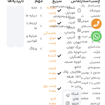
چسب‌استار
تماس
سریع
مهم
تاییدیه‌ها
چسب‌استار یک
09123064085
شماره
کارخانه
خانه
فروشگاه
موبایل:
چسب
درباره ما
تخصصی در
02191690551
تلفن
پخش
زمینه فروش
ثابت:
ارتباط با
چسب
انواع چسب‌های
09123064085
شماره
ما
صنعتی، عمومی
واتساپ:
نمایندگی
شرایط و
و تخصصی است.
آدرس:
انواع
قوانین
ما با هدف
تهران، بازار
چسب
ساده‌سازی
بزرگ تهران،
وبلاگ
تولید
کوچه بازار
فرآیند خرید
کننده
آهنگران،
چسب برای
چسب
کوچه مسجد
مشتریان،
جامع،
مجموعه‌ای
قیمت
طلاچیان، پلاک
متنوع از بهترین
عمده
157، طبقه
برندهای ایرانی و
چسب
منفی یک،
خارجی را با قیمت
چسب برق
واحد 10
مناسب و
عمده
ضمانت اصالت
شبکه
خرید
کالا فراهم
های
عمده
اجتماعی:
کرده‌ایم.