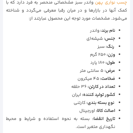
چسب نواری پهن
واندر سبز مشخصاتی منحصر به فرد دارد که با
کمک آنها در بازارها و در میان رقبا معرفی می‌گردد و شناخته
می‌شود. مشخصات مورد توجه این محصول عبارتند از:
نام برند:
واندر
جنس:
شیشه‌ای
رنگ:
سبز
وزن:
250 گرم
طول:
180 یارد
عرض:
5 سانتی متر
ضخامت:
45 میکرون
تعداد در کارتن:
36 حلقه
كشور توليد كننده:
ایران
نوع بسته بندی:
کارتنی
اصالت کالا:
اورجینال
تاریخ انقضا:
بسته به نحوه استفاده و شرایط و محیط
نگهداری متغیر است.