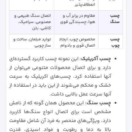
انعطاف‌پذیر
چسب
مقاوم در برابر آب و
اتصال سنگ طبیعی و
سنگ
هوا، چسبندگی قوی
مصنوعی، سرامیک،
کاشی، بتن
چسب
مخصوص چوب، ایجاد
تولید مبلمان، ساخت و
چوب
اتصال قوی و بادوام
ساز چوبی
چسب
خشک شدن بسیار
اتصال چوب، پلاستیک،
چسب آکریلیک
: این نمونه چسب کاربرد گسترده‌ای
ترموپلاست
سریع، چسبندگی
فلز، سطوح مختلف
دارد و برای اتصال محصولات متنوعی می‌توان از
(123)
قوی، همه کاره
آنها استفاده کرد، چسب‌های اکریلیک به سرعت
چسب
انعطاف‌پذیر، مقاوم در
صنایع خودرو، کشتی
خشک و محکم می‌شوند از این باید در استفاده از
الاستومر
برابر ارتعاش،
سازی، هواپیما سازی
چسبندگی قوی
آنها سرعت عمل بالایی داشت.
چسب سنگ
: این محصول همان گونه که از نامش
چسب
دو جزئی، قوی، مقاوم
ساخت کامپوزیت،
اپوکسی
در برابر مواد شیمیایی
تعمیرات، آب‌بندی
مشخص است برای اتصال انواع سنگ‌ها کاربرد
و حرارت
دارد، ویژگی‌های منحصر به فرد آن شامل مقاومت
چسب
نیاز به تفنگ چسب،
صنایع بسته بندی،
بالا به دما و رطوبت و مواد اسیدی، قدرت