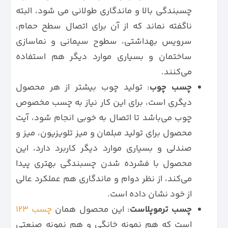
حرارتی
خشک شدن سریع،
صنایع چوب، ساخت و
چسبندگی بالا و ماندگاری طولانی می شود، البته
انعطاف‌پذیر
ساز
ناگفته نماند که از آن برای اتصال سطح حمام،
چسب
چسبندگی در هر دو
صنایع بسته بندی،
سرویس بهداشتی، سطوح سیمانی و نماسازی
صنعتی دو
طرف، استفاده آسان
الکترونیک
طرفه
ساختمان و بسیاری موارد دیگر هم استفاده
می‌کنند.
چسب آهن
مخصوص فلزات، ایجاد
صنایع فلزی، ساخت و
اتصال قوی و دائمی
ساز
چسب چوب
: تولید چوب بیشتر از هر محصول
دیگری است، برای این کار نیاز به چسب مخصوص
چوب می‌باشد تا اتصال به خوبی انجام شود، آیت
محصول برای تولید مبلمان و میز تلویزیون، میز و
صندلی و بسیاری موارد دیگر کاربرد دارد، این
محصول با فشرده شدن چسبندگی بهتری پیدا
می‌کند، از نظر دوام و ماندگاری هم عملکرد عالی
از خود نشان داده است.
چسب ترموپلاست
: این محصول همان
چسب 123
است که هم نمونه خانگی و هم نمونه صنعتی