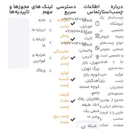
درباره
اطلاعات
دسترسی
لینک های
مجوزها و
چسب‌استار
تماس
سریع
مهم
تاییدیه‌ها
چسب‌استار یک
09123064085
شماره
کارخانه
خانه
فروشگاه
موبایل:
چسب
درباره ما
تخصصی در
02191690551
تلفن
پخش
زمینه فروش
ثابت:
ارتباط با
چسب
انواع چسب‌های
09123064085
شماره
ما
صنعتی، عمومی
واتساپ:
نمایندگی
شرایط و
و تخصصی است.
آدرس:
انواع
قوانین
ما با هدف
تهران، بازار
چسب
ساده‌سازی
بزرگ تهران،
وبلاگ
تولید
کوچه بازار
فرآیند خرید
کننده
آهنگران،
چسب برای
چسب
کوچه مسجد
مشتریان،
جامع،
مجموعه‌ای
قیمت
طلاچیان، پلاک
متنوع از بهترین
عمده
157، طبقه
برندهای ایرانی و
چسب
منفی یک،
خارجی را با قیمت
چسب برق
واحد 10
مناسب و
عمده
ضمانت اصالت
شبکه