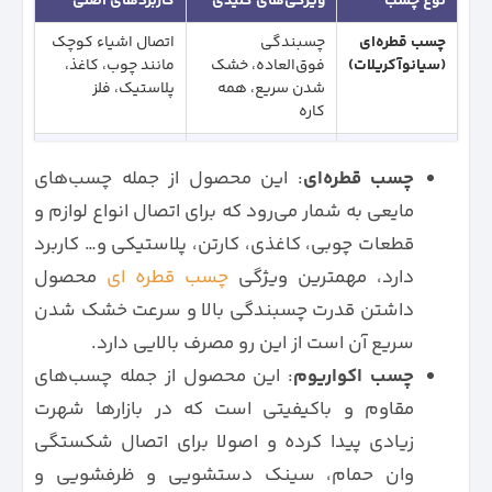
نوع چسب
ویژگی‌های کلیدی
کاربردهای اصلی
چسب قطره‌ای
چسبندگی
اتصال اشیاء کوچک
(سیانوآکریلات)
فوق‌العاده، خشک
مانند چوب، کاغذ،
شدن سریع، همه
پلاستیک، فلز
کاره
چسب
مقاوم در برابر آب،
تعمیر وان، سینک،
آکواریوم
چسب قطره‌ای
چسبندگی قوی،
درزگیری درزها،
: این محصول از جمله چسب‌های
شفاف
آکواریوم
مایعی به شمار می‌رود که برای اتصال انواع لوازم و
چسب 123
خشک شدن بسیار
چسباندن چوب، فلز،
قطعات چوبی، کاغذی، کارتن، پلاستیکی و… کاربرد
(ترموپلاست)
سریع، چسبندگی
پلاستیک، سطوح
دارد، مهمترین ویژگی‌
چسب قطره ای
محصول
قوی، همه کاره
مختلف
داشتن قدرت چسبندگی بالا و سرعت خشک شدن
چسب نواری
چسبندگی متوسط،
بسته بندی کارتن،
سریع آن است از این رو مصرف بالایی دارد.
استفاده آسان،
تعمیر کاغذ،
چسب اکواریوم
: این محصول از جمله چسب‌های
متنوع
چسباندن موقت
مقاوم و باکیفیتی است که در بازارها شهرت
چسب حرارتی
نیاز به تفنگ چسب،
چسباندن فوم،
خشک شدن سریع،
کاغذ، مقوا، پارچه
زیادی پیدا کرده و اصولا برای اتصال شکستگی
انعطاف‌پذیر
وان حمام، سینک دستشویی و ظرفشویی و