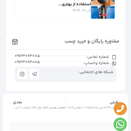
استفاده از بهتری...
آذر 28, 1404
مشاوره رایگان و خرید چسب
09123064085
شماره تماس:
09123064085
شماره واتساپ:
شبکه های اجتماعی:
قبلی
بعدی
چسب 123 با چی پاک میشه؟ + (روش پاک کردن از تمام سطوح)
معرفی بهترین مارک رول کاغذ حرارتی + (بررسی کیفیت و ابعاد)