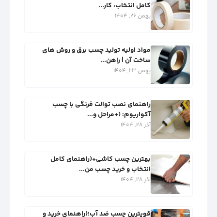
کامل انتخاب، کار...
بهمن 26, 1404
مواد اولیه تولید چسب برق و روش‌ های
ساخت آن | راهن...
بهمن 23, 1404
راهنمای نصب توالت فرنگی با چسب
آکواریوم: (+مراحل و...
آذر 28, 1404
بهترین چسب کاشی+(راهنمای کامل
انتخاب و خرید چسب من...
آذر 28, 1404
قویترین چسب ضد آب؛(راهنمای خرید و