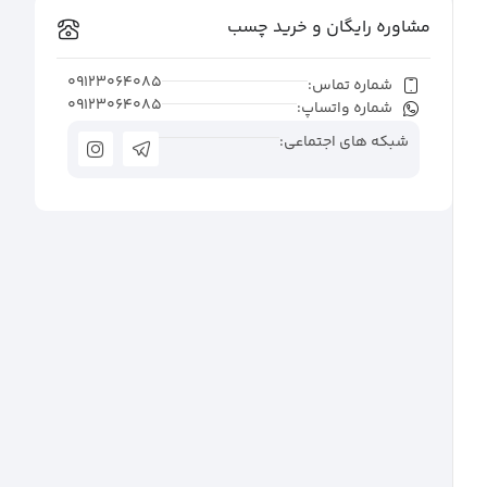
مشاوره رایگان و خرید چسب
09123064085
شماره تماس:
09123064085
شماره واتساپ:
شبکه های اجتماعی: