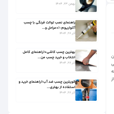
بهمن 23, 1404
راهنمای نصب توالت فرنگی با چسب
آکواریوم: (+مراحل و...
آذر 28, 1404
بهترین چسب کاشی+(راهنمای کامل
ن
انتخاب و خرید چسب من...
ی
آذر 28, 1404
ه
ز
قویترین چسب ضد آب؛(راهنمای خرید و
استفاده از بهتری...
آذر 28, 1404