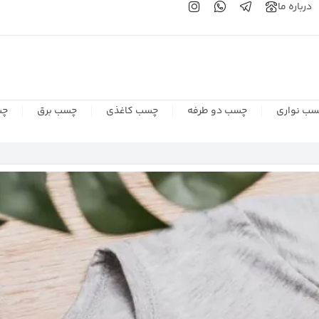
درباره ما
ب نواری
چسب دو طرفه
چسب کاغذی
چسب برق
چس