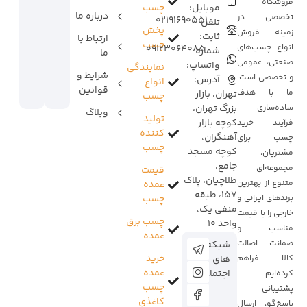
فروشگاه
موبایل:
چسب
درباره ما
تخصصی در
02191690551
تلفن
پخش
زمینه فروش
ثابت:
ارتباط با
چسب
انواع چسب‌های
09123064085
شماره
ما
صنعتی، عمومی
واتساپ:
نمایندگی
شرایط و
و تخصصی است.
آدرس:
انواع
قوانین
ما با هدف
تهران، بازار
چسب
ساده‌سازی
بزرگ تهران،
وبلاگ
تولید
کوچه بازار
فرآیند خرید
کننده
آهنگران،
چسب برای
چسب
کوچه مسجد
مشتریان،
جامع،
مجموعه‌ای
قیمت
طلاچیان، پلاک
متنوع از بهترین
عمده
157، طبقه
برندهای ایرانی و
چسب
منفی یک،
خارجی را با قیمت
چسب برق
واحد 10
مناسب و
عمده
ضمانت اصالت
شبکه
خرید
کالا فراهم
های
عمده
اجتماعی:
کرده‌ایم.
چسب
پشتیبانی
کاغذی
پاسخ‌گو، ارسال