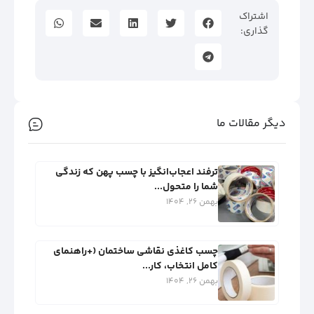
اشتراک
گذاری:
دیگر مقالات ما
ترفند اعجاب‌انگیز با چسب پهن که زندگی
شما را متحول...
بهمن 26, 1404
چسب کاغذی نقاشی ساختمان (+راهنمای
کامل انتخاب، کار...
بهمن 26, 1404