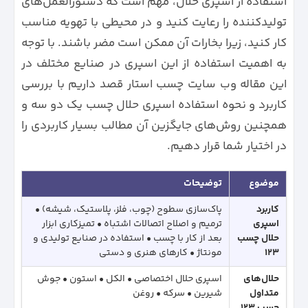
استفاده از اسپری حلال، مهم است که دستورالعمل‌های
تولیدکننده را رعایت کنید و در محیطی با تهویه مناسب
کار کنید، زیرا بخارات آن ممکن است مضر باشند. با توجه
به اهمیت استفاده از این اسپری در صنایع مختلف در
این مقاله وب سایت چسب استار قصد داریم با بررسی
کاربرد و نحوه استفاده اسپری حلال چسب یک دو سه و
همچنین روش‌های جایگزین آن مطالب بسیار کاربردی را
در اختیار شما قرار دهیم.
موضوع
توضیحات
کاربرد
پاک‌سازی سطوح (چوب، فلز، پلاستیک، شیشه) •
اسپری
ترمیم و اصلاح اتصالات اشتباه • تمیزکاری ابزار
حلال چسب
بعد از کار با چسب • استفاده در صنایع تولیدی و
123
مونتاژ • کارهای هنری و دستی
حلال‌های
اسپری حلال اختصاصی • الکل • استون • جوش
متداول
شیرین • سرکه • روغن
چسب 123