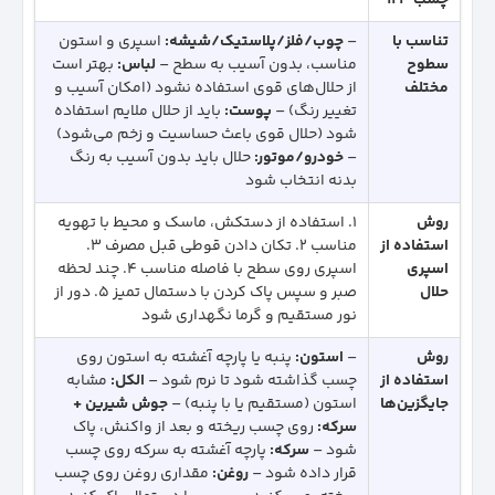
تناسب با
–
چوب/فلز/پلاستیک/شیشه:
اسپری و استون
سطوح
مناسب، بدون آسیب به سطح –
لباس:
بهتر است
مختلف
از حلال‌های قوی استفاده نشود (امکان آسیب و
تغییر رنگ) –
پوست:
باید از حلال ملایم استفاده
شود (حلال قوی باعث حساسیت و زخم می‌شود)
–
خودرو/موتور:
حلال باید بدون آسیب به رنگ
بدنه انتخاب شود
روش
1. استفاده از دستکش، ماسک و محیط با تهویه
استفاده از
مناسب 2. تکان دادن قوطی قبل مصرف 3.
اسپری
اسپری روی سطح با فاصله مناسب 4. چند لحظه
حلال
صبر و سپس پاک کردن با دستمال تمیز 5. دور از
نور مستقیم و گرما نگهداری شود
روش
–
استون:
پنبه یا پارچه آغشته به استون روی
استفاده از
چسب گذاشته شود تا نرم شود –
الکل:
مشابه
جایگزین‌ها
استون (مستقیم یا با پنبه) –
جوش شیرین +
سرکه:
روی چسب ریخته و بعد از واکنش، پاک
شود –
سرکه:
پارچه آغشته به سرکه روی چسب
قرار داده شود –
روغن:
مقداری روغن روی چسب