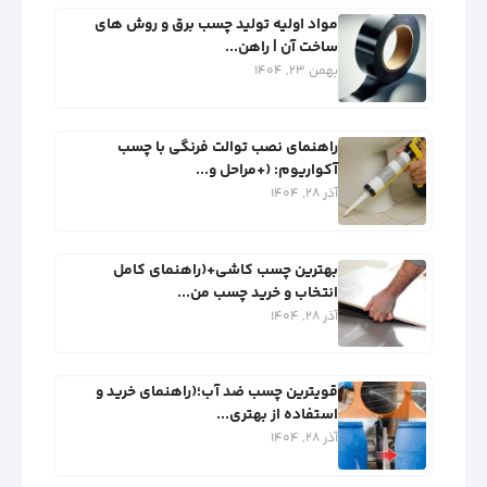
مواد اولیه تولید چسب برق و روش‌ های
ساخت آن | راهن...
بهمن 23, 1404
راهنمای نصب توالت فرنگی با چسب
آکواریوم: (+مراحل و...
آذر 28, 1404
بهترین چسب کاشی+(راهنمای کامل
انتخاب و خرید چسب من...
آذر 28, 1404
قویترین چسب ضد آب؛(راهنمای خرید و
استفاده از بهتری...
آذر 28, 1404