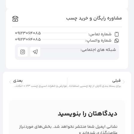
مشاوره رایگان و خرید چسب
09123064085
شماره تماس:
09123064085
شماره واتساپ:
شبکه های اجتماعی:
قبلی
بعدی
برای بسته بندی کارتن از چه چسبی استفاده کنیم؟ + (نکات مهم خرید)
عوارض و خطرات اسپری چسب 123 + (نکات ایمنی)
دیدگاهتان را بنویسید
نشانی ایمیل شما منتشر نخواهد شد.
بخش‌های موردنیاز
علامت‌گذاری شده‌اند
*