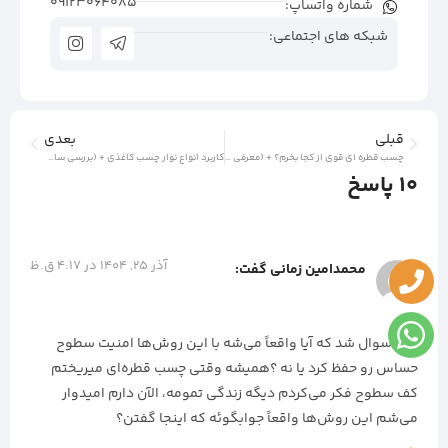
09123064085
شماره واتساپ:
شبکه های اجتماعی:
قبلی
بعدی
چسب قطره ای قوی از کجا بخرم؟ + (معرفی بهترین مارک ها)
کاربرد انواع نوار چسب کاغذی + (بررسی سایز و جنس)
10 پاسخ
آذر 25, 1404 در 4:17 ق.ظ
محمدامین زمانی
گفت:
برام سوال شد که آیا واقعاً می‌شه با این روش‌ها امنیت سطوح
حساس رو حفظ کرد یا نه ؟همیشه وقتی چسب قطره‌ای میریختم
کف سطوح فکر می‌کردم دیگه زندگی تمومه، الآن دارم امیدوار
می‌شم این روش‌ها واقعاً جوابگوئه که اینجا گفتن؟