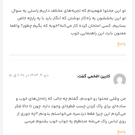
تو این محتوا فهمیدم که تجربه‌های مختلف داریم راستی یه سوال
تو این بخششون یه راه‌کار نوشتن که انگار باید با یه پارچه خاص
بسابیم، کسی امتحان کرده کار می‌کنه؟خوبه که بگیم چطور؟،واقعا
ممنون بابت این راهنمایی خوب
پاسخ
دی 4, 1404 در 6:20 ق.ظ
کارین افخمی
گفت:
من وقتی محتوا رو خوندم، گفتم چه جالب که راه‌حل‌های خوب و
ساده‌ای برای پاک کردن چسب قطره‌ای وجود داره، چون تا حالا فکر
می‌کردم این چیزا فقط دردسره.می‌خواستم بدونم،؟چه جوری از
روی لباس پاک می‌شه منتظرم یه جواب خوب بشنوم مرسی
پاسخ