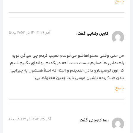
پاسخ
آذر 26, 1404 در 2:54 ب.ظ
کارین رضایی
گفت:
من حتی وقتی محتواهاشو می‌خوندم تعجب کردم چی می‌گن تویه
راهنمایی ها معلوم نیست دست اخه می‌گفتم بهانه‌ای بگیرم شبم
که اون توضیحارو دادن خندیدم و البته که اصلاً همشون یه چیزایی
بلدن خب؟ زنده باشین مرسی بابت چنین محتواهایی
پاسخ
آذر 26, 1404 در 8:43 ب.ظ
رضا کاویانی
گفت: