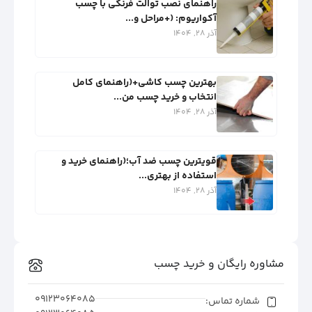
راهنمای نصب توالت فرنگی با چسب
آکواریوم: (+مراحل و...
آذر 28, 1404
بهترین چسب کاشی+(راهنمای کامل
انتخاب و خرید چسب من...
آذر 28, 1404
قویترین چسب ضد آب؛(راهنمای خرید و
استفاده از بهتری...
آذر 28, 1404
مشاوره رایگان و خرید چسب
09123064085
شماره تماس: