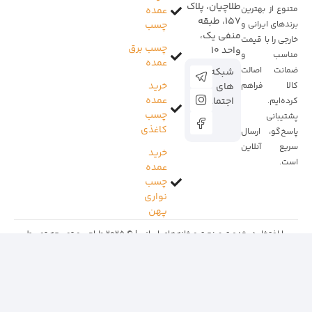
طلاچیان، پلاک
متنوع از بهترین
عمده
157، طبقه
برندهای ایرانی و
چسب
منفی یک،
خارجی را با قیمت
چسب برق
واحد 10
مناسب و
عمده
ضمانت اصالت
شبکه
خرید
کالا فراهم
های
عمده
اجتماعی:
کرده‌ایم.
چسب
پشتیبانی
کاغذی
پاسخ‌گو، ارسال
سریع آنلاین
خرید
است.
عمده
چسب
نواری
پهن
با افتخار در خدمت صنعت و خانه‌های ایرانی | © 2025 طراحی و توسعه توسط
نگاه 360
و تمام حقوق برای چسب استار است.
صفحه اصلی
ارتباط با ما
فروشگاه
درباره ما