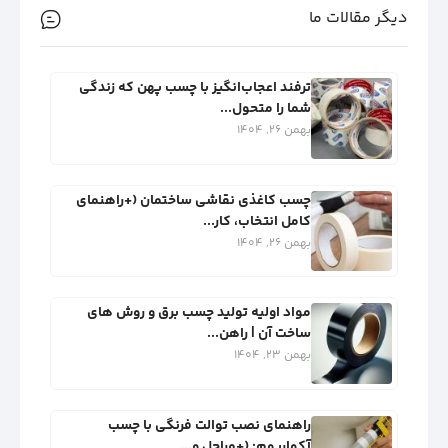
دیگر مقالات ما
ترفند اعجاب‌انگیز با چسب پهن که زندگی
شما را متحول...
بهمن 26, 1404
چسب کاغذی نقاشی ساختمان (+راهنمای
کامل انتخاب، کار...
بهمن 26, 1404
مواد اولیه تولید چسب برق و روش‌ های
ساخت آن | راهن...
بهمن 23, 1404
راهنمای نصب توالت فرنگی با چسب
آکواریوم: (+مراحل و...