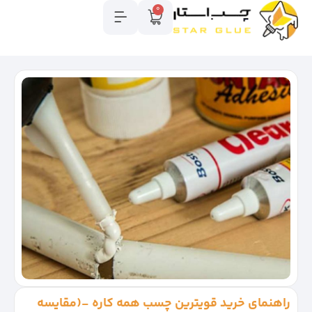
0
راهنمای خرید قویترین چسب همه کاره -(مقایسه