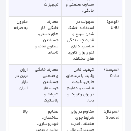
مصارف صنعتی و
تجهیزات
خانگی.
(اوهو)
سهولت در
مصارف
مقرون
UHU
استفاده، خشک
خانگی، کار
به صرفه
شدن سریع و
های دستی،
قدرت چسبندگی
چسباندن
مناسب. دارای
سطوح صاف و
تنوع برای کاربرد
ناصاف
های مختلف.
(سیستا)
کیفیت قابل
مصارف خانگی
ارزان‌
Cista
رقابت با برندهای
و صنعتی،
ترین در
خارجی، قیمت
چسباندن
بازار
مناسب و مقاوم
چوب، فلز،
ایران
در برابر رطوبت و
شیشه و
دما.
پلاستیک
(سودال)
مقاوم در برابر
صنایع
بالا
Soudal
شرایط جوی
ساختمان،
مختلف، قدرت
خودروسازی،
چسبندگی عالی،
تولید و تعمیر