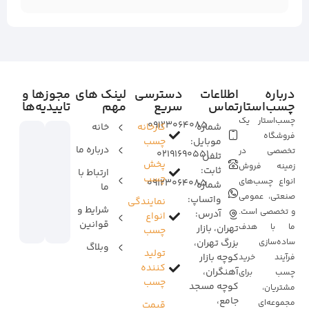
درباره
اطلاعات
دسترسی
لینک های
مجوزها و
چسب‌استار
تماس
سریع
مهم
تاییدیه‌ها
چسب‌استار یک
09123064085
شماره
کارخانه
خانه
فروشگاه
موبایل:
چسب
درباره ما
تخصصی در
02191690551
تلفن
پخش
زمینه فروش
ثابت:
ارتباط با
چسب
انواع چسب‌های
09123064085
شماره
ما
صنعتی، عمومی
واتساپ:
نمایندگی
شرایط و
و تخصصی است.
آدرس:
انواع
قوانین
ما با هدف
تهران، بازار
چسب
ساده‌سازی
بزرگ تهران،
وبلاگ
تولید
کوچه بازار
فرآیند خرید
کننده
آهنگران،
چسب برای
چسب
کوچه مسجد
مشتریان،
جامع،
مجموعه‌ای
قیمت