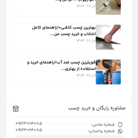
آذر 28, 1404
بهترین چسب کاشی+(راهنمای کامل
انتخاب و خرید چسب من...
آذر 28, 1404
قویترین چسب ضد آب؛(راهنمای خرید و
استفاده از بهتری...
آذر 28, 1404
مشاوره رایگان و خرید چسب
09123064085
شماره تماس:
09123064085
شماره واتساپ: