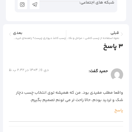
شبکه های اجتماعی:
قبلی
بعدی
نحوه استفاده از چسب کاشی – مراحل و نکات مهم در نصب کاشی
چسب کاغذ دیواری چیست؟ راهنمای خرید و استفاده از چسب کاغذ دیواری
3 پاسخ
دی 16, 1404 در 2:42 ب.ظ
حمید
گفت:
واقعا مطلب مفیدی بود. من که همیشه توی انتخاب چسب دچار
شک و تردید بودم، حالا راحت‌ تر می‌ تونم تصمیم بگیرم.
پاسخ