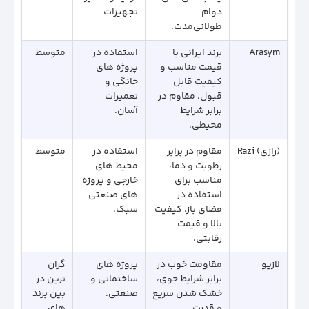
دوام
تجهیزات
طولانی‌مدت.
Arasym
برند ایرانی با
استفاده در
متوسط
قیمت مناسب و
پروژه‌ های
کیفیت قابل
خانگی و
قبول. مقاوم در
تعمیرات
برابر شرایط
آسان.
محیطی.
(رازی) Razi
مقاوم در برابر
استفاده در
متوسط
رطوبت و دما،
محیط‌ های
مناسب برای
خارجی و پروژه‌
استفاده در
های صنعتی
فضای باز. کیفیت
سبک.
بالا و قیمت
رقابتی.
لازیو
مقاومت خوب در
پروژه‌ های
گران‌
برابر شرایط جوی،
ساختمانی و
ترین در
خشک شدن سریع
صنعتی.
بین برند
و قدرت
های