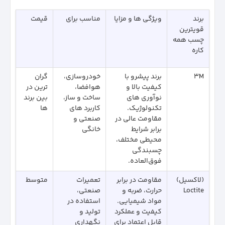
برند
ویژگی‌ ها و مزایا
مناسب برای
قیمت
قویترین
چسب همه
کاره
3M
برند پیشرو با
خودروسازی،
گران‌
کیفیت بالا و
هوافضا،
ترین در
نوآوری‌ های
ساخت و ساز،
بین برند
تکنولوژیک.
کاربرد های
ها
مقاومت عالی در
صنعتی و
برابر شرایط
خانگی
محیطی مختلف،
چسبندگی
فوق‌العاده.
(لاکسیل)
مقاومت در برابر
تعمیرات
متوسط
Loctite
حرارت، ضربه و
صنعتی،
مواد شیمیایی.
استفاده در
کیفیت و عملکرد
تولید و
قابل اعتماد برای
نگهداری