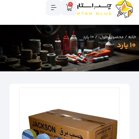
0
خانه
/ محصول طول: / 10 یارد
10 یارد