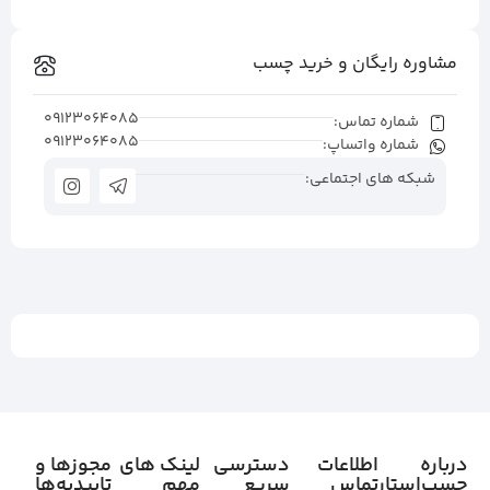
مشاوره رایگان و خرید چسب
09123064085
شماره تماس:
09123064085
شماره واتساپ:
شبکه های اجتماعی:
درباره
اطلاعات
دسترسی
لینک های
مجوزها و
چسب‌استار
تماس
سریع
مهم
تاییدیه‌ها