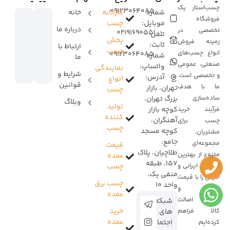
چسب‌استار یک
09123064085
شماره
کارخانه
خانه
فروشگاه
موبایل:
چسب
درباره ما
تخصصی در
02191690551
تلفن
پخش
زمینه فروش
ثابت:
ارتباط با
چسب
انواع چسب‌های
09123064085
شماره
ما
صنعتی، عمومی
واتساپ:
نمایندگی
شرایط و
و تخصصی است.
آدرس:
انواع
قوانین
ما با هدف
تهران، بازار
چسب
ساده‌سازی
بزرگ تهران،
وبلاگ
تولید
کوچه بازار
فرآیند خرید
کننده
آهنگران،
چسب برای
چسب
کوچه مسجد
مشتریان،
جامع،
مجموعه‌ای
قیمت
طلاچیان، پلاک
متنوع از بهترین
عمده
157، طبقه
برندهای ایرانی و
چسب
منفی یک،
خارجی را با قیمت
چسب برق
واحد 10
مناسب و
عمده
ضمانت اصالت
شبکه
خرید
کالا فراهم
های
عمده
اجتماعی:
کرده‌ایم.