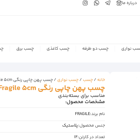
درباره ما
ب نواری
چسب دو طرفه
چسب کاغذی
چسب برق
چس
خانه
/
چسب
/
چسب نواری
/ چسب پهن چاپی رنگی Fragile 5cm وارداتی ۹۰ یارد ۶۰ میکرون
چسب پهن چاپی رنگی Fragile 5cm وارداتی ۹۰ یارد ۶۰ میکرون
مناسب برای بسته‌بندی
مشخصات محصول:
نام برند:
FRAGILE
جنس محصول:
پلاستیک
تعداد در کارتن:
12